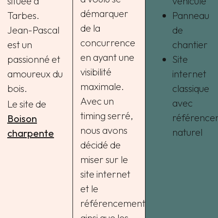
située à
véhicule
démarquer
Tarbes.
Panneau
de la
Jean-Pascal
de
concurrence
est un
chantier
en ayant une
passionné et
Site
visibilité
amoureux du
internet
maximale.
bois.
classique
Avec un
avec
Le site de
timing serré,
référence
Boison
nous avons
naturel
charpente
décidé de
miser sur le
site internet
et le
référencement
ainsi que les