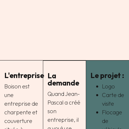
L'entreprise
Le projet :
La
demande
Boison est
Logo
Quand Jean-
une
Carte de
Pascal a créé
entreprise de
visite
son
charpente et
Flocage
entreprise, il
couverture
de
a voulu se